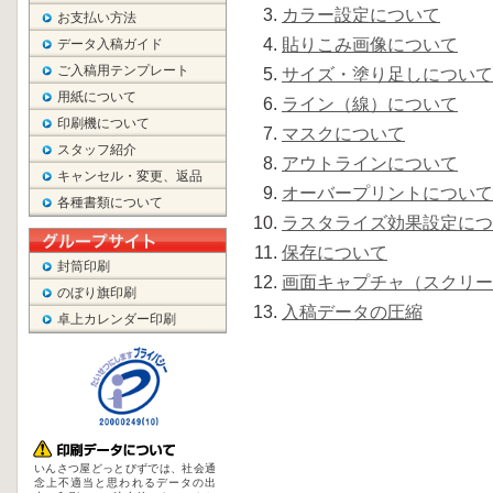
カラー設定について
お支払い方法
貼りこみ画像について
データ入稿ガイド
ご入稿用テンプレート
サイズ・塗り足しについて
用紙について
ライン（線）について
印刷機について
マスクについて
スタッフ紹介
アウトラインについて
キャンセル・変更、返品
オーバープリントについて
各種書類について
ラスタライズ効果設定につ
保存について
封筒印刷
画面キャプチャ（スクリー
のぼり旗印刷
入稿データの圧縮
卓上カレンダー印刷
いんさつ屋どっとびずでは、社会通
念上不適当と思われるデータの出