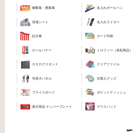
横断幕・懸垂幕
名入れボールペン
現場シート
名入れライター
カード印刷
紅白幕
トロフィー（表彰商品）
ロールバナー
クリアファイル
カタログスタンド
珪藻土グッズ
等身大パネル
ポケットティッシュ
プライスボード
マウスパッド
展示用品 ナンバープレート