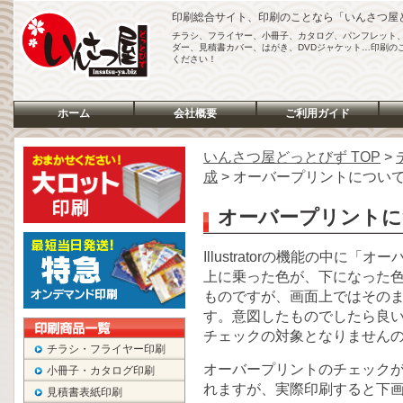
印刷総合サイト、印刷のことなら「いんさつ屋
チラシ、フライヤー、小冊子、カタログ、パンフレット
ダー、見積書カバー、はがき、DVDジャケット…印刷の
ください！
ホーム
会社概要
ご利用ガイド
いんさつ屋どっとびず TOP
>
成
> オーバープリントについ
オーバープリントに
Illustratorの機能の中に
上に乗った色が、下になった
ものですが、画面上ではその
す。意図したものでしたら良
チェックの対象となりません
チラシ・フライヤー印刷
オーバープリントのチェック
小冊子・カタログ印刷
れますが、実際印刷すると下
見積書表紙印刷