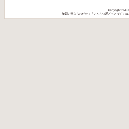
Copyright © Jus
印刷
の事ならお任せ！「いんさつ屋どっとびず」は