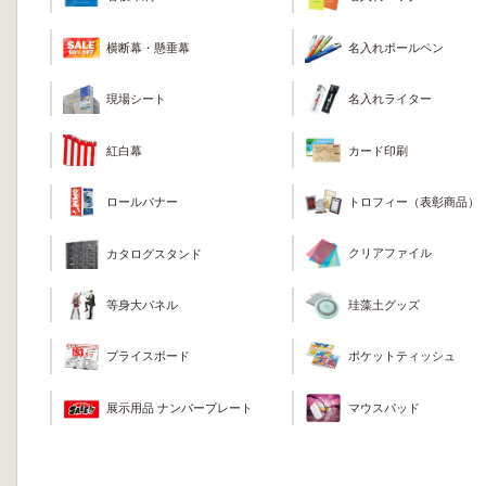
横断幕・懸垂幕
名入れボールペン
現場シート
名入れライター
カード印刷
紅白幕
トロフィー（表彰商品）
ロールバナー
クリアファイル
カタログスタンド
珪藻土グッズ
等身大パネル
ポケットティッシュ
プライスボード
マウスパッド
展示用品 ナンバープレート