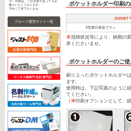
力・印刷は、ご注文後であってもお
ポケットホルダー印刷の
断りいたしております。
予めご了承下さいませ。
2026/8/
グループ運営サイト一覧
8営業日発送プラン
※
混雑状況等により、納期の
承くださいませ。
ポケットホルダーのご使
刷り上ったポケットホルダー
ます。
使用時は、下記写真のように
てください。
（
※
印刷オプションとして、組