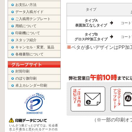
お支払い方法
タイプ
データ入稿ガイド
ご入稿用テンプレート
タイプA
コート
表面加工なしタイプ
用紙について
印刷機について
タイプB
コート
グロスPP加工タイプ
スタッフ紹介
※
ベタが多いデザインはPP加
キャンセル・変更、返品
各種書類について
封筒印刷
のぼり旗印刷
卓上カレンダー印刷
（※一部の印刷オ
いんさつ屋どっとびずでは、社会通
念上不適当と思われるデータの出