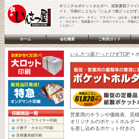
オリジナルポケットホルダー、紙製書類ファイ
イト、印刷のことなら「いんさつ屋どっとびず
ポケットホルダー、チラシ、フライヤー、はがき、小冊
ト、ポスター、見積書カバー、DVDジャケット…印刷の
ください！
ホーム
会社概要
ご利用ガイド
いんさつ屋どっとびずTOP
>
営業用のチラシや価格表、見
チラシ・フライヤー印刷
オリジナルのポケットホルダー
を差し込めるポケット付きの
小冊子・カタログ印刷
見積書表紙印刷