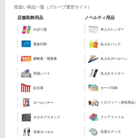
取扱い商品一覧（グループ運営サイト）
店舗装飾用品
ノベルティ用品
のぼり旗
卓上カレンダー
看板印刷
名入れバッグ
横断幕・懸垂幕
名入れボールペン
現場シート
名入れライター
カード印刷
紅白幕
トロフィー（表彰商品）
ロールバナー
クリアファイル
カタログスタンド
珪藻土グッズ
等身大パネル