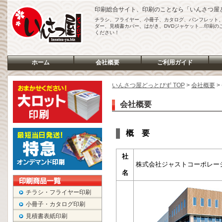
印刷総合サイト、印刷のことなら「いんさつ屋
チラシ、フライヤー、小冊子、カタログ、パンフレット
ダー、見積書カバー、はがき、DVDジャケット…印刷の
ください！
ホーム
会社概要
ご利用ガイド
いんさつ屋どっとびず TOP
>
会社概要
>
会社概要
チラシ・フライヤー印刷
小冊子・カタログ印刷
見積書表紙印刷