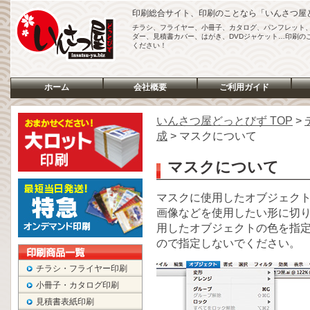
印刷総合サイト、印刷のことなら「いんさつ屋
チラシ、フライヤー、小冊子、カタログ、パンフレット
ダー、見積書カバー、はがき、DVDジャケット…印刷の
ください！
ホーム
会社概要
ご利用ガイド
いんさつ屋どっとびず TOP
>
成
> マスクについて
マスクについて
マスクに使用したオブジェク
画像などを使用したい形に切
用したオブジェクトの色を指
ので指定しないでください。
チラシ・フライヤー印刷
小冊子・カタログ印刷
見積書表紙印刷