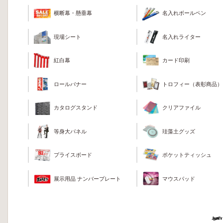
横断幕・懸垂幕
名入れボールペン
現場シート
名入れライター
カード印刷
紅白幕
トロフィー（表彰商品）
ロールバナー
クリアファイル
カタログスタンド
珪藻土グッズ
等身大パネル
ポケットティッシュ
プライスボード
マウスパッド
展示用品 ナンバープレート