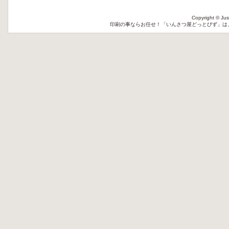
Copyright © Jus
印刷
の事ならお任せ！「いんさつ屋どっとびず」は