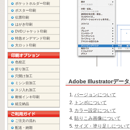
ポケットホルダー印刷
ポスター印刷
伝票印刷
はがき印刷
DVDジャケット印刷
特急オンデマンド印刷
大ロット印刷
色校正
折り加工
穴開け加工
Adobe Illustrato
ミシン目加工
スジ入れ加工
バージョンについて
耐候インキ印刷
トンボについて
組立納品
カラー設定について
貼りこみ画像について
ご注文の流れ
サイズ・塗り足しについて
配送・納期